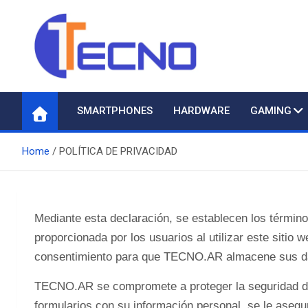
Skip
to
content
Tecno
Todo lo nuevo en Tecnología
SMARTPHONES
HARDWARE
GAMING
Home
POLÍTICA DE PRIVACIDAD
Mediante esta declaración, se establecen los térmi
proporcionada por los usuarios al utilizar este sitio w
consentimiento para que TECNO.AR almacene sus dat
TECNO.AR se compromete a proteger la seguridad de
formularios con su información personal, se le asegu