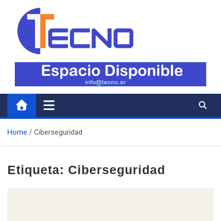
Skip
to
content
Tecno
Todo lo nuevo en Tecnología
Home
Ciberseguridad
Etiqueta:
Ciberseguridad