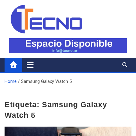
Skip
to
content
Tecno
Todo lo nuevo en Tecnología
Home
Samsung Galaxy Watch 5
Etiqueta:
Samsung Galaxy
Watch 5