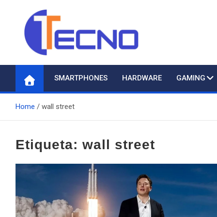
Skip
to
content
Tecno
Todo lo nuevo en Tecnología
SMARTPHONES
HARDWARE
GAMING
Home
wall street
Etiqueta:
wall street