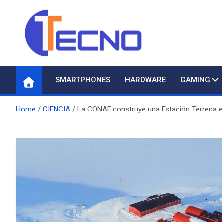
Skip
to
content
Tecno
Todo lo nuevo en Tecnología
SMARTPHONES
HARDWARE
GAMING
Home
CIENCIA
La CONAE construye una Estación Terrena en