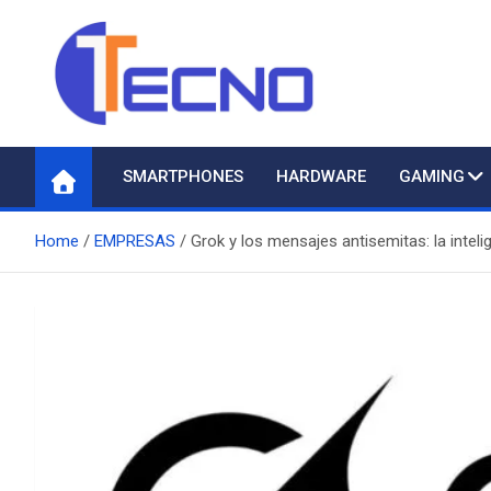
Skip
to
content
Tecno
Todo lo nuevo en Tecnología
SMARTPHONES
HARDWARE
GAMING
Home
EMPRESAS
Grok y los mensajes antisemitas: la inteli