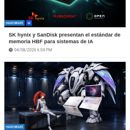
HARDWARE
IA
SK hynix y SanDisk presentan el estándar de
memoria HBF para sistemas de IA
04/08/2026 6:04 PM
HARDWARE