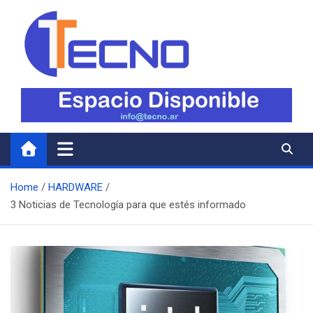
Skip
to
content
Tecno
Todo lo nuevo en Tecnología
Home
HARDWARE
3 Noticias de Tecnología para que estés informado