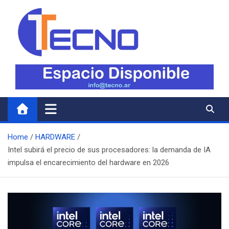
Skip
to
content
Tecno
Todo lo nuevo en Tecnología
Home
HARDWARE
Intel subirá el precio de sus procesadores: la demanda de IA
impulsa el encarecimiento del hardware en 2026