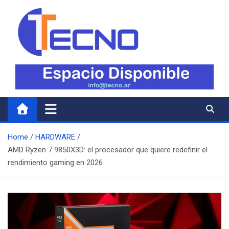
Skip
to
content
Tecno
Todo lo nuevo en Tecnología
Home
HARDWARE
AMD Ryzen 7 9850X3D: el procesador que quiere redefinir el
rendimiento gaming en 2026