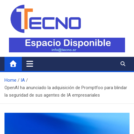
Skip
to
content
Tecno
Todo lo nuevo en Tecnología
Home
IA
OpenAI ha anunciado la adquisición de Promptfoo para blindar
la seguridad de sus agentes de IA empresariales