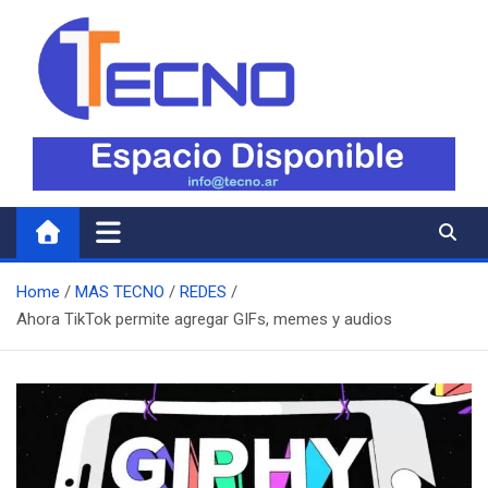
Skip
to
content
Tecno
Todo lo nuevo en Tecnología
Home
MAS TECNO
REDES
Ahora TikTok permite agregar GIFs, memes y audios