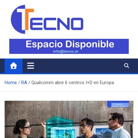
Skip
to
content
Tecno
Todo lo nuevo en Tecnología
Home
RA
Qualcomm abre 6 centros I+D en Europa