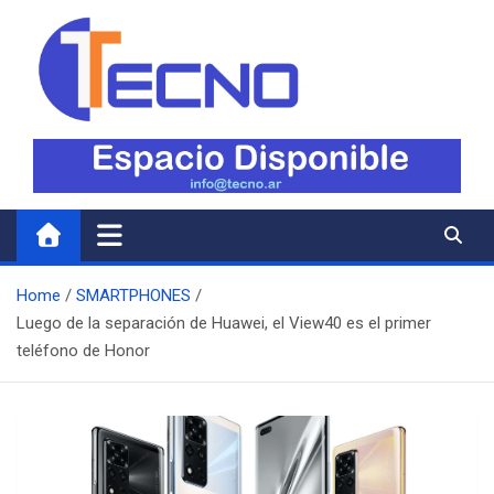
Skip
to
content
Tecno
Todo lo nuevo en Tecnología
Home
SMARTPHONES
Luego de la separación de Huawei, el View40 es el primer
teléfono de Honor