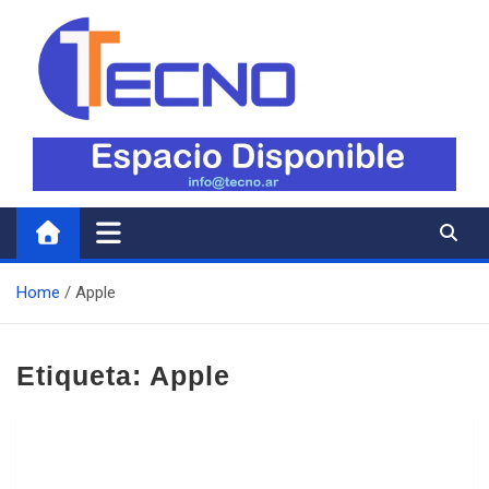
Skip
to
content
Tecno
Todo lo nuevo en Tecnología
Home
Apple
Etiqueta:
Apple