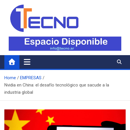
Skip
to
content
Tecno
Todo lo nuevo en Tecnología
Home
EMPRESAS
Nvidia en China: el desafío tecnológico que sacude a la
industria global