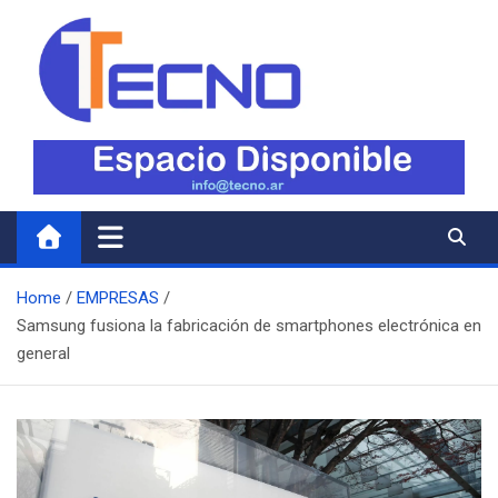
Skip
to
content
Tecno
Todo lo nuevo en Tecnología
Home
EMPRESAS
Samsung fusiona la fabricación de smartphones electrónica en
general