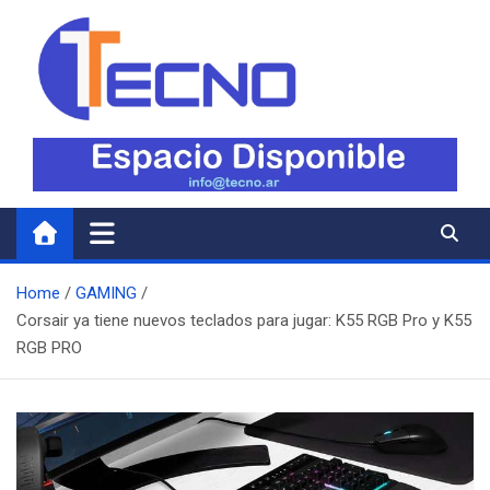
Skip
to
content
Tecno
Todo lo nuevo en Tecnología
Home
GAMING
Corsair ya tiene nuevos teclados para jugar: K55 RGB Pro y K55
RGB PRO