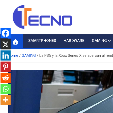
Skip
to
content
Tecno
Todo lo nuevo en Tecnología
SMARTPHONES
HARDWARE
GAMING
Home
GAMING
La PS5 y la Xbox Series X se acercan al ren