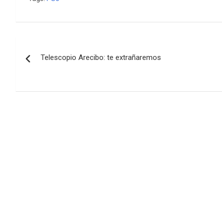
Navegación
Telescopio Arecibo: te extrañaremos
de
entradas