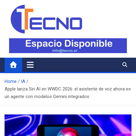
Skip
to
content
Tecno
Todo lo nuevo en Tecnología
Home
IA
Apple lanza Siri AI en WWDC 2026: el asistente de voz ahora es
un agente con modelos Gemini integrados