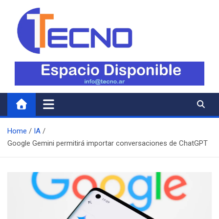
Skip
to
content
Tecno
Todo lo nuevo en Tecnología
Home
IA
Google Gemini permitirá importar conversaciones de ChatGPT