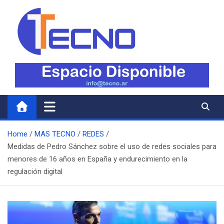
Skip
to
content
Tecno
Todo lo nuevo en Tecnología
Home
MAS TECNO
REDES
Medidas de Pedro Sánchez sobre el uso de redes sociales para
menores de 16 años en España y endurecimiento en la
regulación digital