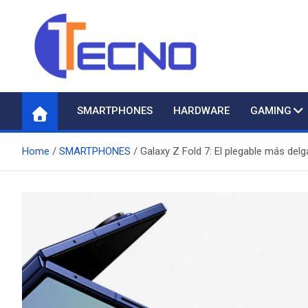
Skip
to
content
Tecno
Todo lo nuevo en Tecnología
SMARTPHONES
HARDWARE
GAMING
Home
SMARTPHONES
Galaxy Z Fold 7: El plegable más de